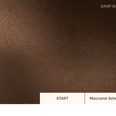
GRATIS
START
Macramè Sch