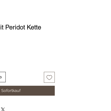
t Peridot Kette
b
Sofortkauf