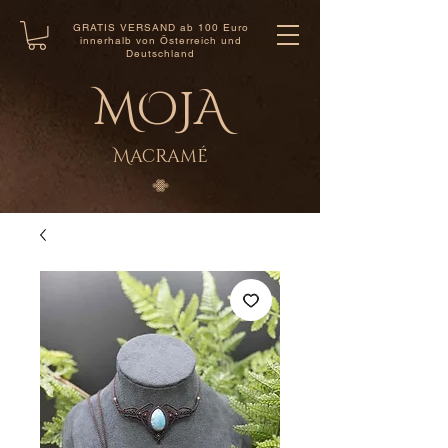
GRATIS VERSAND ab 100 Euro
innerhalb von Österreich und
Deutschland
MOJA
Macramé