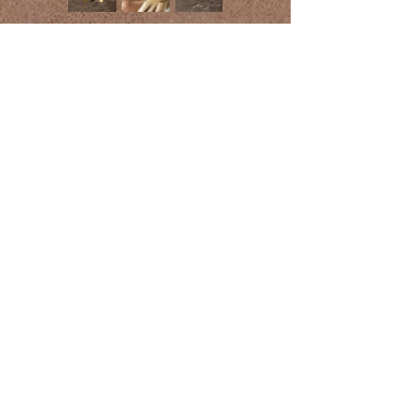
Rechtliches
AGB
Impressum
Datenschutz
Info
Retoure
Versandkosten
Zahlungen
Kontakt
Tel:
+43 677 614 465 61
E-mail:
moja.macrame@gmail.com
Zum Kontaktformular