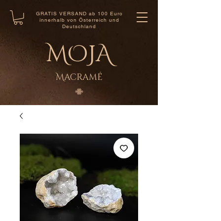
GRATIS VERSAND ab 100 Euro
innerhalb von Österreich und
Deutschland
MOJA
Macramé