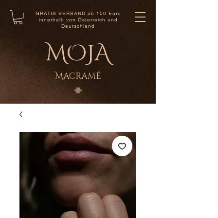
GRATIS VERSAND ab 100 Euro
innerhalb von Österreich und
Deutschland
MOJA
Macramé